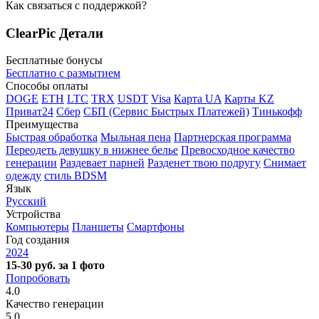
Как связаться с поддержкой?
ClearPic Детали
Бесплатные бонусы
Бесплатно с размытием
Способы оплаты
DOGE
ETH
LTC
TRX
USDT
Visa
Карта UA
Карты KZ
Приват24
Сбер
СБП (Сервис Быстрых Платежей)
Тинькофф
Преимущества
Быстрая обработка
Мыльная пена
Партнерская программа
Переодеть девушку в нижнее белье
Превосходное качество
генерации
Раздевает парней
Разденет твою подругу
Снимает
одежду
стиль BDSM
Язык
Русский
Устройства
Компьютеры
Планшеты
Смартфоны
Год создания
2024
15-30 руб. за 1 фото
Попробовать
4.0
Качество генерации
5.0